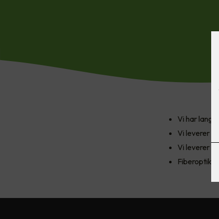
Vi har lang 
Vi leverer o
Vi leverer al
Fiberoptikk 