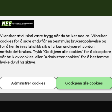
erfaring i prosjektering, levering og montering av alle typer lysanle
g skaffer utstyr fra alle leverandører på det norske markedet
t fra utendørs effektanlegg til lavvolt anlegg i boliger
kan også leveres