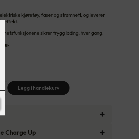
elektriske kjøretøy, faser og strømnett, og leverer
deeffekt.
rhetsfunksjonene sikrer trygg lading, hver gang.
ing.
+
Legg i handlekurv
ee Charge Up