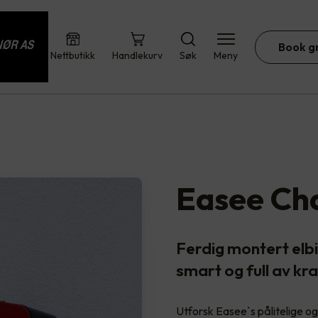
Book g
Nettbutikk
Handlekurv
Søk
Meny
Easee Ch
Ferdig montert elbi
smart og full av kra
Utforsk Easee`s pålitelige og 