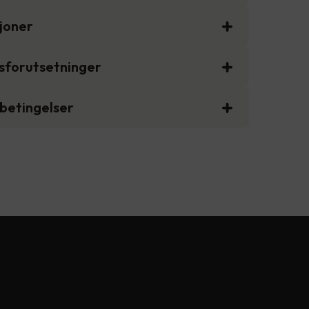
sjoner
gsforutsetninger
sbetingelser