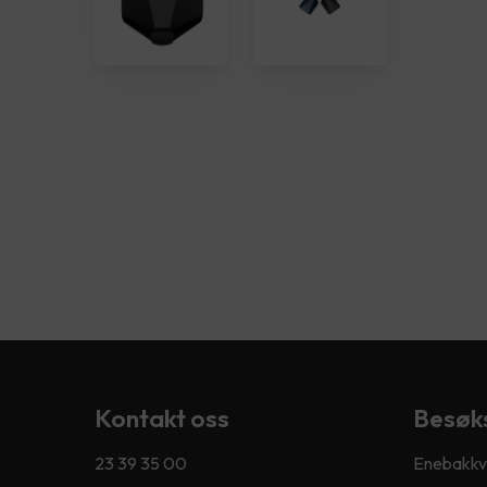
Kontakt oss
Besøk
23 39 35 00
Enebakkve