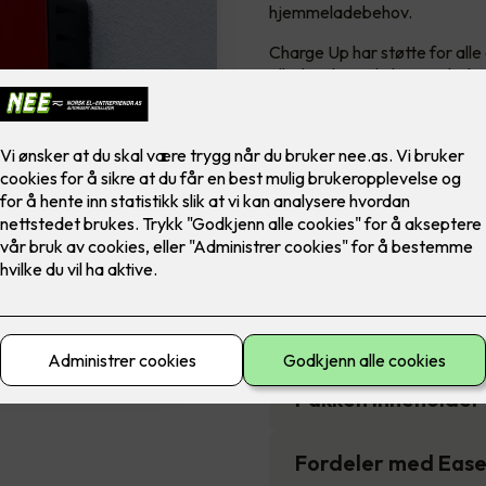
hjemmeladebehov.
Charge Up har støtte for alle 
alltid maksimal tilgjengelig la
De avanserte og smarte sikke
Prisen er inkludert monter
16,990
,-
Antall
-
Pakken inneholder
Fordeler med Eas