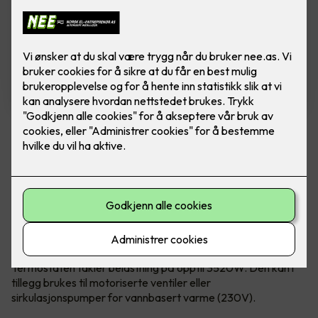
ELKO Termostat med WIFI
Ferdig montert ELKO Plus/RS WiFi termostat
ELKO sin termostat med WiFi fungerer
utmerket alene og hvis ønskelig kan du legge
den til i ELKO SMART sitt system uten at du er
avhengig av Smart Hub.
Termostaten takler belastning på opptil 3520W. Den kan i
tillegg brukes til motoriserte ventiler eller
sirkulasjonspumper for vannbasert varme (230V).