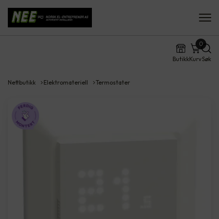
0
Butikk
Kurv
Søk
Nettbutikk
Elektromateriell
Termostater