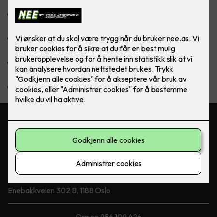
Vi har lang erfaring i prosjektering, levering og montering
av alle typer lysanlegg
Vi leverer og skaffer utstyr fra alle leverandører på det
norske markedet
Vi leverer alt fra utendørs effektanlegg til lavvolt anlegg i
boliger
Fiberoptikk kan også leveres
Kontakt oss
23 39 35 00
post@nee.as
Besøksadresse
Enebakkveien 302 B, 1188 Oslo
Org.no 956 109 426