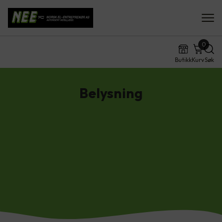
0
Butikk
Kurv
Søk
Belysning