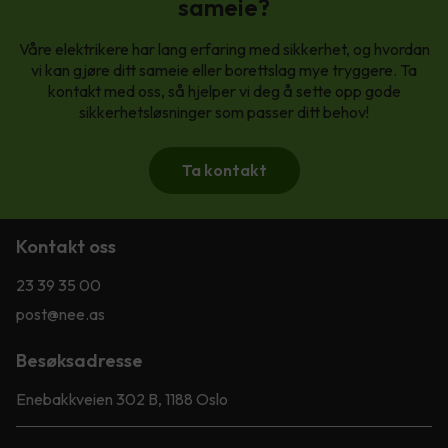
sameie?
Våre elektrikere har lang erfaring med sikkerhet, og hvordan
vi kan gjøre ditt sameie eller borettslag mye tryggere. Ta
kontakt med oss, så hjelper vi deg å sette opp gode
sikkerhetsløsninger som passer ditt behov!
Ta kontakt
Kontakt oss
23 39 35 00
post@nee.as
Besøksadresse
Enebakkveien 302 B, 1188 Oslo