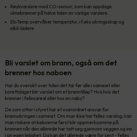
Røykvarslere med CO-sensor, som kan oppdage
ulmebranner på halve tiden av vanlige varslere.
EloTemp overvåker temperatur, i f.eks sikringsskap og
elbil-ladere.
Bli varslet om brann, også om det
brenner hos naboen
Har du oversikt over tiden det tar før alle i sameiet eller
borettslaget blir varslet om et branntilløp? Hva hvis det
brenner i fellesareal eller hos en nabo?
De som sitter i styret har et overordnet ansvar for
brannsikringen i sameiet. Om man ikke har felles varsling, kan
man risikere at beboerne først blir oppmerksomme på
brannen når den allerede har tatt seg gjennom veggen og inn
i sin egen leilighet. Da kan det allerede være for sent - felles