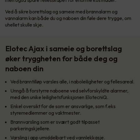
Ved å sikre borettslag og sameie med brannalarm og
vannalarm kan både du og naboen din føle dere trygge, om
uhellet skulle skje.
Elotec Ajax i sameie og borettslag
øker tryggheten for både deg og
naboen din
Ved branntilløp varsles alle, i naboleiligheter og fellesareal.
Unngå å forstyrre naboene ved selvforskyldte alarmer,
med den unike leilighetsfunksjonen ElotecniQ.
Enkel oversikt for de som er ansvarlige, som f.eks
styremedlemmer og vaktmester.
Brannvarsling som er svært godt tilpasset
parkeringskjellere.
Varsling i app umiddelbart ved vannlekkasje.