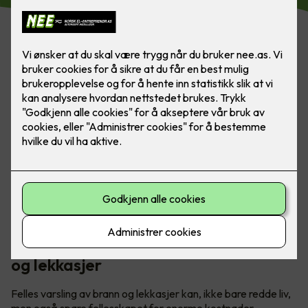
Med flere familier under samme tak er det ekstra viktig å
ta sikkerhet på alvor. Med Elotec Ajax kan man sove trygt
om natta.
Elotec varsler fellesskapet om brann
og lekkasjer
Felles varsling av brann og lekkasjer kan, ikke bare redde liv,
men også spare fellesskapet for enorme kostnader.