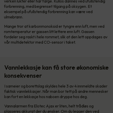
verken lukter eller har farge. Kullos dannes ved ufullstendig
forbrenning, med begrenset tilgang på oksygen. Et
eksempel på ufullstendig forbrenning kan være ved
ulmebrann.
Mange tror at karbonmonoksid er tyngre enn luft, men ved
romtemperatur er gassen litt lettere enn luft. Gassen
fordeler seg raskt i hele rommet, slik at den lett oppdages av
vår multidetektor med CO-sensor i taket.
Vannlekkasje kan få store økonomiske
konsekvenser
I sameier og borettslag skyldes hele 3 av 4 innmeldte skader
faktisk vannlekkasjer. Når man bor tett på andre mennesker
kan fort en lekkasje hos naboen dryppe hos deg.
Vannalarmen fra Elotec Ajax er liten, helt trådløs og
plasseres akkurat der du ønsker. Om du legger den ved