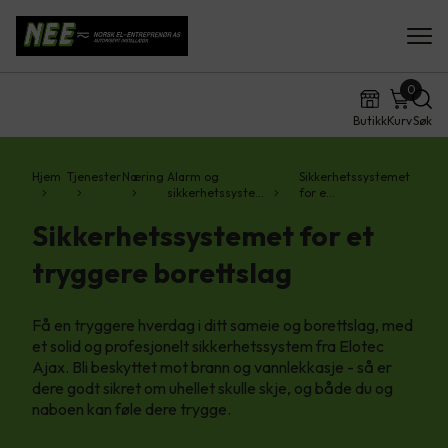
0
Butikk
Kurv
Søk
Hjem
Tjenester
Næring
Alarm og
Sikkerhetssystemet
sikkerhetssyste…
for e…
Sikkerhetssystemet for et
tryggere borettslag
Få en tryggere hverdag i ditt sameie og borettslag, med
et solid og profesjonelt sikkerhetssystem fra Elotec
Ajax. Bli beskyttet mot brann og vannlekkasje - så er
dere godt sikret om uhellet skulle skje, og både du og
naboen kan føle dere trygge.