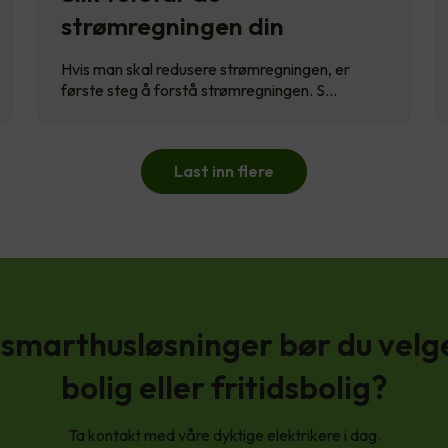
strømregningen din
Hvis man skal redusere strømregningen, er
første steg å forstå strømregningen. S…
Last inn flere
 smarthusløsninger bør du velge 
bolig eller fritidsbolig?
Ta kontakt med våre dyktige elektrikere i dag.