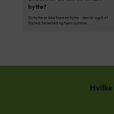
hytte?
En hytte er ikke bare en hytte - den er også et
fristed, feriested og hjem numme…
Hvilke