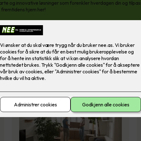
arte og innovative løsninger som forenkler hverdagen din og tilpas
 fremtidens hjem her!