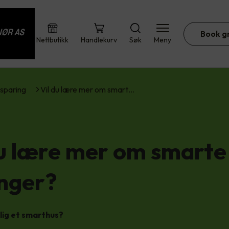
Book g
Nettbutikk
Handlekurv
Søk
Meny
sparing
Vil du lære mer om smart…
du lære mer om smarte
inger?
lig et smarthus?