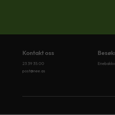
Kontakt oss
Besøk
23 39 35 00
Enebakkve
post@nee.as