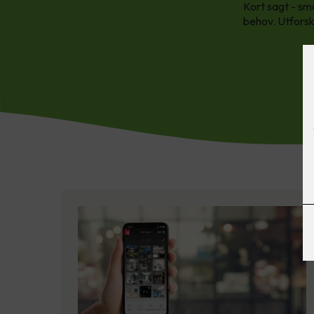
Kort sagt - sm
behov. Utforsk