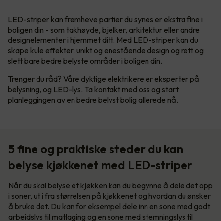
LED-striper kan fremheve partier du synes er ekstra fine i
boligen din - som takhøyde, bjelker, arkitektur eller andre
designelementer i hjemmet ditt. Med LED-striper kan du
skape kule effekter, unikt og enestående design og rett og
slett bare bedre belyste områder i boligen din.
Trenger du råd? Våre dyktige elektrikere er eksperter på
belysning, og LED-lys. Ta kontakt med oss og start
planleggingen av en bedre belyst bolig allerede nå.
5 fine og praktiske steder du kan
belyse kjøkkenet med LED-striper
Når du skal belyse et kjøkken kan du begynne å dele det opp
i soner, ut i fra størrelsen på kjøkkenet og hvordan du ønsker
å bruke det. Du kan for eksempel dele inn en sone med godt
arbeidslys til matlaging og en sone med stemningslys til