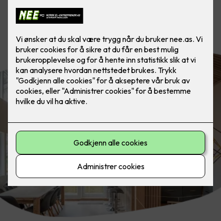
Fremhev design, arkitektur eller de
beste trekkene i boligen din