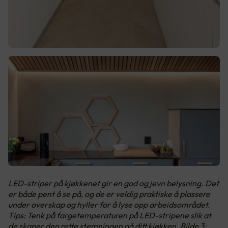
LED-striper på kjøkkenet gir en god og jevn belysning. Det
er både pent å se på, og de er veldig praktiske å plassere
under overskap og hyller for å lyse opp arbeidsområdet.
Tips: Tenk på fargetemperaturen på LED-stripene slik at
de skaper den rette stemningen på ditt kjøkken. Bilde 3: