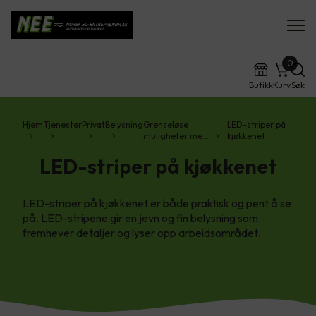
0
Butikk
Kurv
Søk
Hjem
Tjenester
Privat
Belysning
Grenseløse
LED-striper på
muligheter me…
kjøkkenet
LED-striper på kjøkkenet
LED-striper på kjøkkenet er både praktisk og pent å se
på. LED-stripene gir en jevn og fin belysning som
fremhever detaljer og lyser opp arbeidsområdet.