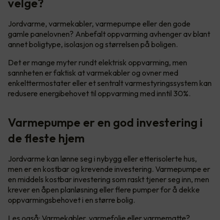
velge?
Jordvarme, varmekabler, varmepumpe eller den gode
gamle panelovnen? Anbefalt oppvarming avhenger av blant
annet boligtype, isolasjon og størrelsen på boligen.
Det er mange myter rundt elektrisk oppvarming, men
sannheten er faktisk at varmekabler og ovner med
enkelttermostater eller et sentralt varmestyringssystem kan
redusere energibehovet til oppvarming med inntil 30%.
Varmepumpe er en god investering i
de fleste hjem
Jordvarme kan lønne seg i nybygg eller etterisolerte hus,
men er en kostbar og krevende investering. Varmepumpe er
en middels kostbar investering som raskt tjener seg inn, men
krever en åpen planløsning eller flere pumper for å dekke
oppvarmingsbehovet i en større bolig.
Les også:
Varmekabler, varmefolie eller varmematte?