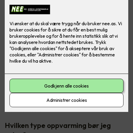
Oppvarming av boligen tar helt klart mest strøm, da er det
godt at det finnes gode løsninger for å senke
strømkostnadene.
Hvilken type oppvarming bør jeg