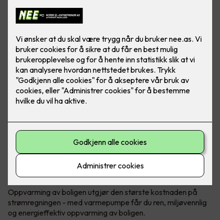
Bærekraftig og reduserte kostnader
Oppvarming med varmepumpe
Oppvarming av boligen utgjør den største kostnaden på
strømregningen - med varmepumpe får du ren, miljøvennlig
og energieffektiv oppvarming av boligen.