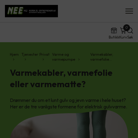
0
Butikk
Kurv
Søk
Hjem
Tjenester
Privat
Varme og
Varmekabler,
varmepumpe
varmefolie…
Varmekabler, varmefolie
eller varmematte?
Drømmer du om et lunt gulv og jevn varme i hele huset?
Her er de tre vanligste formene for elektrisk gulvvarme.