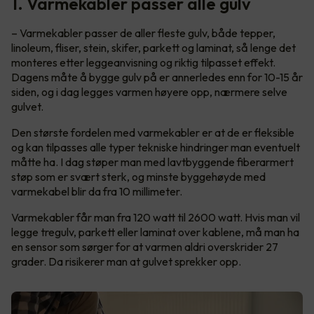
1. Varmekabler passer alle gulv
– Varmekabler passer de aller fleste gulv, både tepper,
linoleum, fliser, stein, skifer, parkett og laminat, så lenge det
monteres etter leggeanvisning og riktig tilpasset effekt.
Dagens måte å bygge gulv på er annerledes enn for 10-15 år
siden, og i dag legges varmen høyere opp, nærmere selve
gulvet.
Den største fordelen med varmekabler er at de er fleksible
og kan tilpasses alle typer tekniske hindringer man eventuelt
måtte ha. I dag støper man med lavtbyggende fiberarmert
støp som er svært sterk, og minste byggehøyde med
varmekabel blir da fra 10 millimeter.
Varmekabler får man fra 120 watt til 2600 watt. Hvis man vil
legge tregulv, parkett eller laminat over kablene, må man ha
en sensor som sørger for at varmen aldri overskrider 27
grader. Da risikerer man at gulvet sprekker opp.