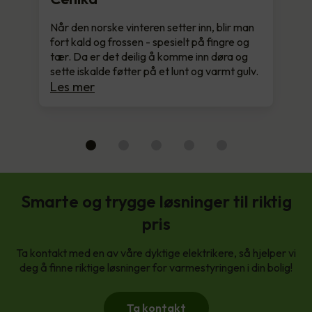
Når den norske vinteren setter inn, blir man
fort kald og frossen - spesielt på fingre og
tær. Da er det deilig å komme inn døra og
sette iskalde føtter på et lunt og varmt gulv.
Les mer
Smarte og trygge løsninger til riktig
pris
Ta kontakt med en av våre dyktige elektrikere, så hjelper vi
deg å finne riktige løsninger for varmestyringen i din bolig!
Ta kontakt