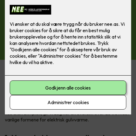
Varmekabler står fremdeles for 60% av salget av elektrisk
gulvvarme, men spesielt varmefolie blir stadig mer populært.
Om du skal velge det ene eller det andre avhenger av
underlag, hvilket gulv du skal legge over, plassering og
størrelse på rommet.
Sammen med Kim Due-Sørensen, produktsjef for gulvvarme
hos Glen Dimplex, gir vi deg her en oversikt over de tre mest
vanlige formene for elektrisk gulvvarme.