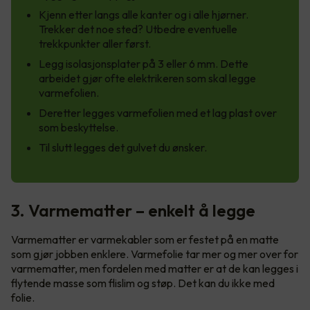
Kjenn etter langs alle kanter og i alle hjørner.
Trekker det noe sted? Utbedre eventuelle
trekkpunkter aller først.
Legg isolasjonsplater på 3 eller 6 mm. Dette
arbeidet gjør ofte elektrikeren som skal legge
varmefolien.
Deretter legges varmefolien med et lag plast over
som beskyttelse.
Til slutt legges det gulvet du ønsker.
3. Varmematter – enkelt å legge
Varmematter er varmekabler som er festet på en matte
som gjør jobben enklere. Varmefolie tar mer og mer over for
varmematter, men fordelen med matter er at de kan legges i
flytende masse som flislim og støp. Det kan du ikke med
folie.