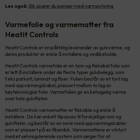
Les også:
Slik sparer du penger med varmestyring
Varmefolie og varmematter fra
Heatit Controls
Heatit Controls er en pålitelig leverandør av gulvvarme, og
deres produkter er enkle å installere og vedlikeholde.
Heatit Controls varmefolie er en tynn og fleksibel folie som
er lett å installere under de fleste typer gulvbelegg, som
f.eks parkett, laminat og fliser. Folien består av et tynt lag
med oppvarmingskabel, plassert mellom to lag av
høyteknologisk folie. Varmefolien gir en behagelig varme
over hele gulvflaten.
Heatit Controls varmematter er fleksible og enkle å
installere. De kan enkelt tilpasses til forskjellige rom og
gulvflater, og består av en serie med oppvarmingskabler
som er plassert på en fiberduk. Varmemattene er utstyrt
med et selvregulerende system som sørger for at