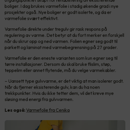
utgangspunktet skapt for rehabilitering av eksisterende
boliger. I dag brukes varmefolie i stadig økende grad i nye
prosjekter også. Nye boliger er godt isolerte, og da er
varmefolie svært effektivt.
Varmefolie direkte under tregulv gir rask respons på
regulering av varme. Det betyr at du fort merker en forskjell
når du skrur opp og ned varmen. Folien egner seg godt til
parkett og laminat med varmebegrensning på 27 grader.
Varmefolie er den eneste varianten som kun egner seg til
tørre installasjoner. Dersom du skal bruke flislim, støp,
teppelim eller annet flytende, må du velge varmekabler.
– Uansett type gulvvarme, er det viktig at man isolerer godt.
Når du fjerner eksisterende gulv, kan du ha noen
trekkpunkter. Hvis du ikke tetter dem, vil det kreve mye
sløsing med energi fra gulvvarmen.
Les også:
Varmefolie fra Cenika